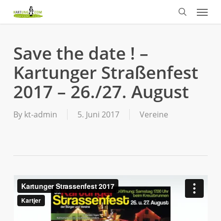
Menu
Skip
to
search
main
content
Save the date ! –
Kartunger Straßenfest
2017 – 26./27. August
By
kt-admin
5. Juni 2017
Vereine