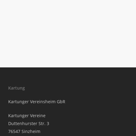
Kartung
Kartunger Vereinsheim GbR
Kartunger Vereine
Duttenhurster Str. 3
76547 Sinzheim