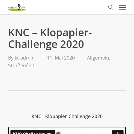
Menu
Skip
to
search
main
content
KNC – Klopapier-
Challenge 2020
By
kt-admin
11. Mai 2020
Allgemein
,
Straßenfest
KNC - Klopapier-Challenge 2020