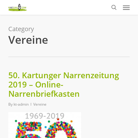
Menu
Skip
to
search
main
content
Category
Vereine
50. Kartunger Narrenzeitung
2019 – Online-
Narrenbriefkasten
By
kt-admin
Vereine