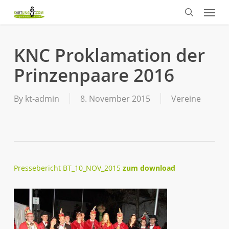
Menu
Skip
to
search
main
content
KNC Proklamation der
Prinzenpaare 2016
By
kt-admin
8. November 2015
Vereine
Pressebericht BT_10_NOV_2015
zum download