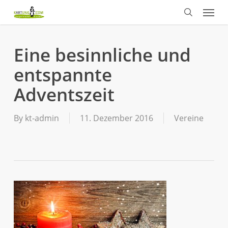
Menu
Skip
to
search
main
content
Eine besinnliche und
entspannte
Adventszeit
By
kt-admin
11. Dezember 2016
Vereine