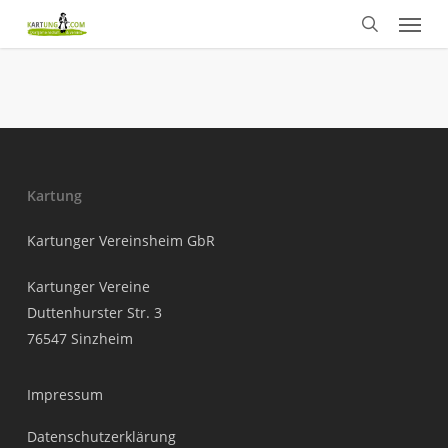
Menu
Skip
to
search
main
content
Kartung
Kartunger Vereinsheim GbR
Kartunger Vereine
Duttenhurster Str. 3
76547 Sinzheim
Impressum
Datenschutzerklärung