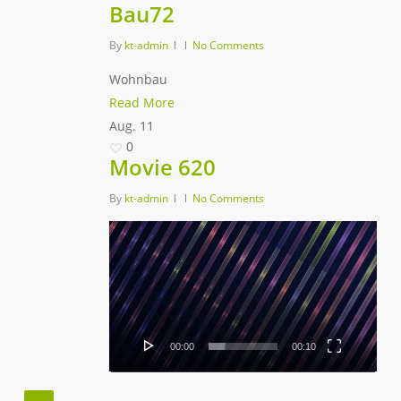
Bau72
By
kt-admin
No Comments
Wohnbau
Read More
Aug.
11
0
Movie 620
By
kt-admin
No Comments
Video-
Player
00:00
00:10