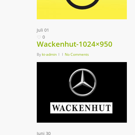
Juli
01
0
Wackenhut-1024×950
By
kt-admin
No Comments
Juni
30