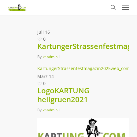
Menu
Skip
to
search
main
content
Juli
16
0
KartungerStrassenfestmag
By
kt-admin
KartungerStrassenfestmagazin2025web_compre
März
14
0
LogoKARTUNG
hellgruen2021
By
kt-admin