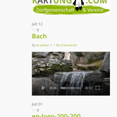
Juli
12
0
Bach
By
kt-admin
No Comments
Video-
Player
00:00
00:12
Juli
01
0
ep-logo-200-200