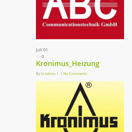
Juli
01
0
Kronimus_Heizung
By
kt-admin
No Comments