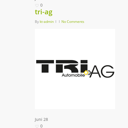
0
tri-ag
By
kt-admin
No Comments
Juni
28
0